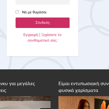
Να με θυμάσαι
Εγγραφή
|
Ξεχάσατε το
συνθηματικό σας;
κίνκυ για μεγάλες
Είμαι εντυπωσιακή συν
εις
φυσικά χαρίσματα