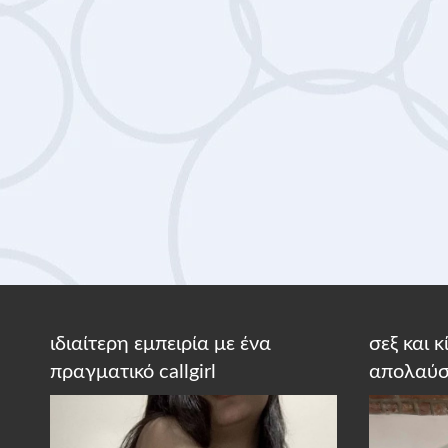
ιδιαίτερη εμπειρία με ένα
σεξ και 
πραγματικό callgirl
απολαύσ