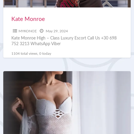
Kate Monroe
ΜΥΚΟΝΟΣ
May 29, 2024
Kate Monroe High – Class Luxury Escort Call Us +30 698
752 3213 WhatsApp Viber
1104 total views, 0 today