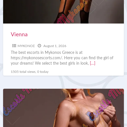
Vienna
ΜΥΚΟΝΟΣ
August 1, 2026
The best escorts in Mykonos Greece is at
https://mykonosescorts.com/. Here you can find the girl of
your dreams! We select the best girls in look,
[…]
1505 total views, 0 today