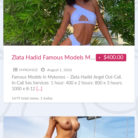
$400.00
Zlata Hadid Famous Models Mykonos
ΜΥΚΟΝΟΣ
August 1, 2026
Famous Models In Mykonos – Zlata Hadid Angel Out-Call,
In-Call Sex Services: 1 hour: 400 e 2 hours: 800 e 3 hours:
1000 e 8-12
[…]
1679 total views, 1 today