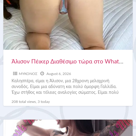
Άλισον Πέικερ Διαθέσιμο τώρα στο WhatsApp +306976829748
ΜΥΚΟΝΟΣ
August 6, 2026
Καλησπέρα, είμαι η Άλισον, μια 28χρονη μελαχρινή
συνοδός. Είμαι μια αδύνατη και πολύ όμορφη Γαλλίδα.
Έχω στήθος και τέλειες αναλογίες σώματος. Είμαι πολύ
αισθησιακός και
[…]
208 total views, 3 today