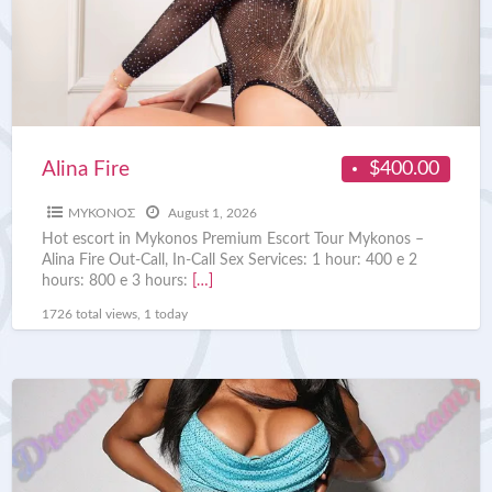
$400.00
Alina Fire
ΜΥΚΟΝΟΣ
August 1, 2026
Hot escort in Mykonos Premium Escort Tour Mykonos –
Alina Fire Out-Call, In-Call Sex Services: 1 hour: 400 e 2
hours: 800 e 3 hours:
[…]
1726 total views, 1 today