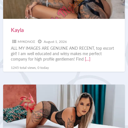
Kayla
ΜΥΚΟΝΟΣ
August 1, 2026
ALL MY IMAGES ARE GENUINE AND RECENT, top escort
girl! I am well educated and witty makes me perfect
company for high profile gentlemen! Find
[…]
1245 total views, 0 today