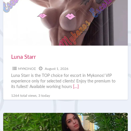
Luna Starr
ΜΥΚΟΝΟΣ
August 1, 2026
Luna Starr is the TOP choice for escort in Mykonos! VIP
experience only for selected clients! Enjoy the premium to
its fullest! Available working hours
[…]
1264 total views, 3 today