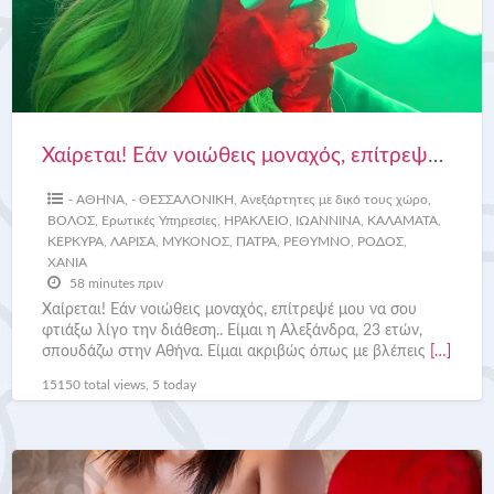
Χαίρεται! Εάν νοιώθεις μοναχός, επίτρεψέ μου να σου φτιάξω λίγο την διάθεση..
- ΑΘΗΝΑ
,
- ΘΕΣΣΑΛΟΝΙΚΗ
,
Ανεξάρτητες με δικό τους χώρο
,
ΒΟΛΟΣ
,
Ερωτικές Υπηρεσίες
,
ΗΡΑΚΛΕΙΟ
,
ΙΩΑΝΝΙΝΑ
,
ΚΑΛΑΜΑΤΑ
,
ΚΕΡΚΥΡΑ
,
ΛΑΡΙΣΑ
,
ΜΥΚΟΝΟΣ
,
ΠΑΤΡΑ
,
ΡΕΘΥΜΝΟ
,
ΡΟΔΟΣ
,
ΧΑΝΙΑ
58 minutes πριν
Χαίρεται! Εάν νοιώθεις μοναχός, επίτρεψέ μου να σου
φτιάξω λίγο την διάθεση.. Είμαι η Αλεξάνδρα, 23 ετών,
σπουδάζω στην Αθήνα. Είμαι ακριβώς όπως με βλέπεις
[…]
15150 total views, 5 today