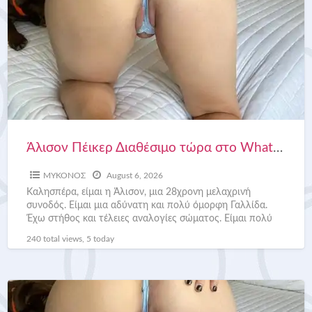
Άλισον Πέικερ Διαθέσιμο τώρα στο WhatsApp +306976829748
ΜΥΚΟΝΟΣ
August 6, 2026
Καλησπέρα, είμαι η Άλισον, μια 28χρονη μελαχρινή
συνοδός. Είμαι μια αδύνατη και πολύ όμορφη Γαλλίδα.
Έχω στήθος και τέλειες αναλογίες σώματος. Είμαι πολύ
αισθησιακός και
[…]
240 total views, 5 today