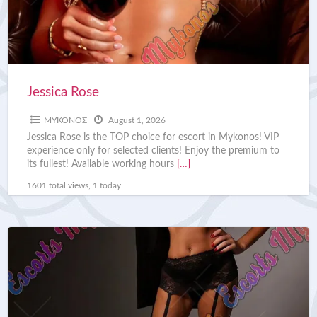
Jessica Rose
ΜΥΚΟΝΟΣ
August 1, 2026
Jessica Rose is the TOP choice for escort in Mykonos! VIP
experience only for selected clients! Enjoy the premium to
its fullest! Available working hours
[…]
1601 total views, 1 today