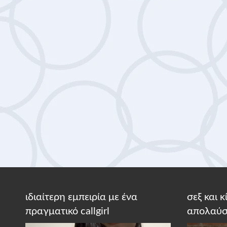
ιδιαίτερη εμπειρία με ένα
σεξ και 
πραγματικό callgirl
απολαύσ