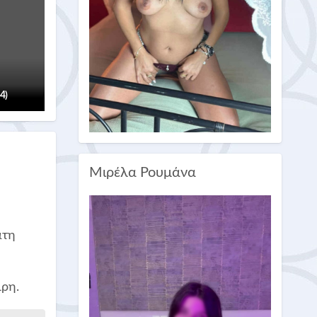
(4)
Μιρέλα Ρουμάνα
άτη
ιρη.