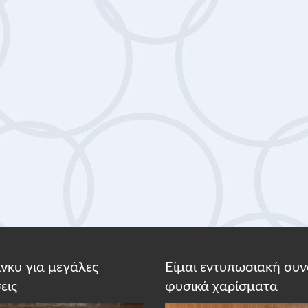
κίνκυ για μεγάλες
Είμαι εντυπωσιακή συν
εις
φυσικά χαρίσματα