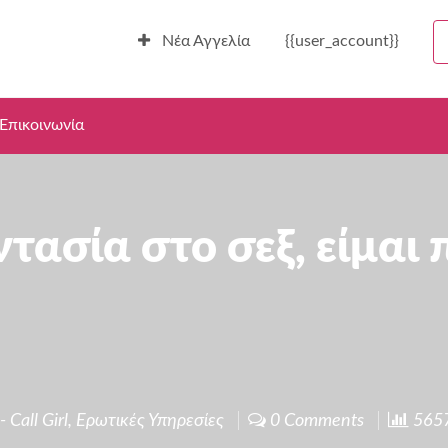
Νέα Αγγελία
{{user_account}}
Επικοινωνία
ασία στο σεξ, είμαι 
 Call Girl
,
Ερωτικές Υπηρεσίες
0 Comments
5657 