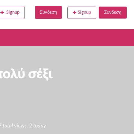
Signup
Σύνδεση
Signup
Σύνδεση
πολύ σέξι
total views, 2 today