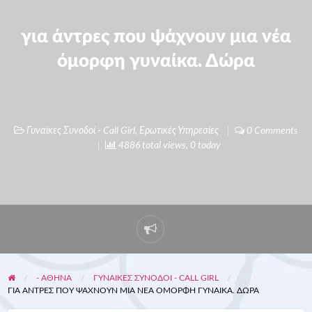
για άντρες που ψάχνουν μια νέα
όμορφη γυναίκα. Δώρα
Γυναίκες Συνοδοί - Call Girl
,
Ερωτικές Υπηρεσίες
0 Comments
4886 total views, 0 today
- ΑΘΗΝΑ
ΓΥΝΑΊΚΕΣ ΣΥΝΟΔΟΊ - CALL GIRL
ΓΙΑ ΆΝΤΡΕΣ ΠΟΥ ΨΆΧΝΟΥΝ ΜΙΑ ΝΈΑ ΌΜΟΡΦΗ ΓΥΝΑΊΚΑ. ΔΏΡΑ