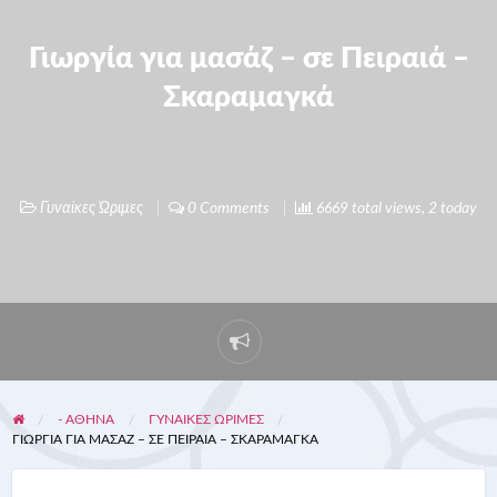
Γιωργία για μασάζ – σε Πειραιά –
Σκαραμαγκά
Γυναίκες Ώριμες
0 Comments
6669 total views, 2 today
- ΑΘΗΝΑ
ΓΥΝΑΊΚΕΣ ΏΡΙΜΕΣ
ΓΙΩΡΓΊΑ ΓΙΑ ΜΑΣΆΖ – ΣΕ ΠΕΙΡΑΙΆ – ΣΚΑΡΑΜΑΓΚΆ