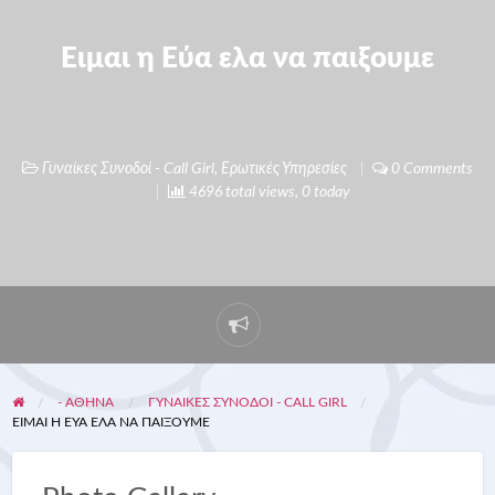
Ειμαι η Εύα ελα να παιξουμε
Γυναίκες Συνοδοί - Call Girl
,
Ερωτικές Υπηρεσίες
0 Comments
4696 total views, 0 today
- ΑΘΗΝΑ
ΓΥΝΑΊΚΕΣ ΣΥΝΟΔΟΊ - CALL GIRL
ΕΙΜΑΙ Η ΕΎΑ ΕΛΑ ΝΑ ΠΑΙΞΟΥΜΕ