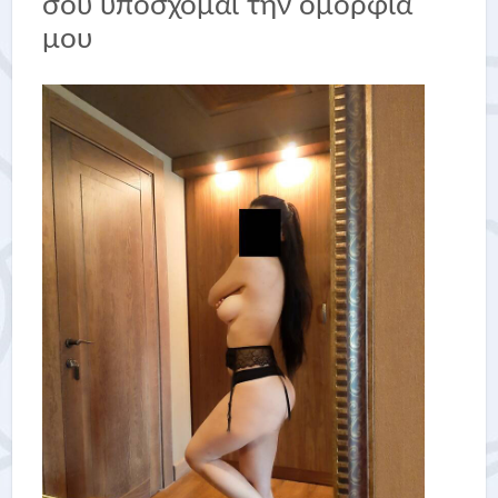
σου υπόσχομαι την ομορφιά
μου