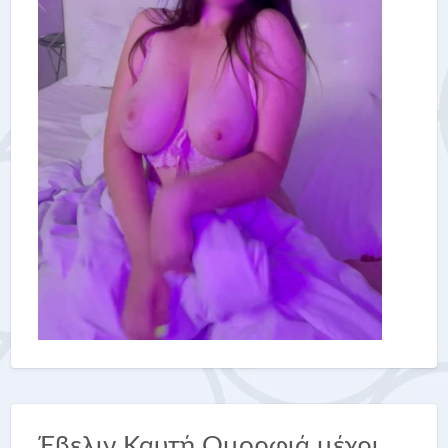
Έβελιν Καυτή Ομορφιά μέχρι