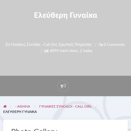
Ελεύθερη Γυναίκα
Γυναίκες Συνοδοί - Call Girl
,
Ερωτικές Υπηρεσίες
0 Comments
6094 total views, 2 today
- ΑΘΗΝΑ
ΓΥΝΑΊΚΕΣ ΣΥΝΟΔΟΊ - CALL GIRL
ΕΛΕΎΘΕΡΗ ΓΥΝΑΊΚΑ