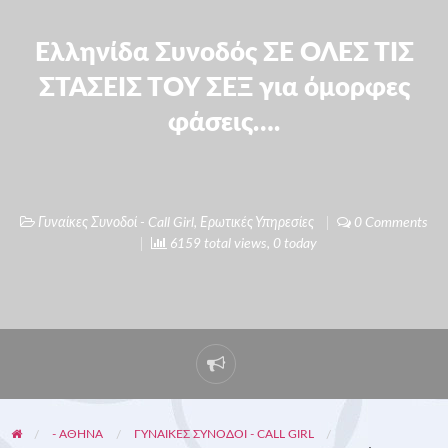
Ελληνίδα Συνοδός ΣΕ ΟΛΕΣ ΤΙΣ
ΣΤΑΣΕΙΣ ΤΟΥ ΣΕΞ για όμορφες
φάσεις….
Γυναίκες Συνοδοί - Call Girl
,
Ερωτικές Υπηρεσίες
0 Comments
6159 total views, 0 today
- ΑΘΗΝΑ
ΓΥΝΑΊΚΕΣ ΣΥΝΟΔΟΊ - CALL GIRL