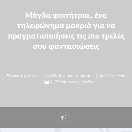
Μάγδα φοιτήτρια.. ένα
τηλεφώνημα μακριά για να
πραγματοποιήσεις τις πιο τρελές
σου φαντασιώσεις
Γυναίκες Συνοδοί - Call Girl
,
Ερωτικές Υπηρεσίες
0 Comments
8177 total views, 0 today