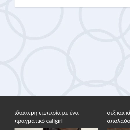
ιδιαίτερη εμπειρία με ένα
σεξ και 
πραγματικό callgirl
απολαύσ