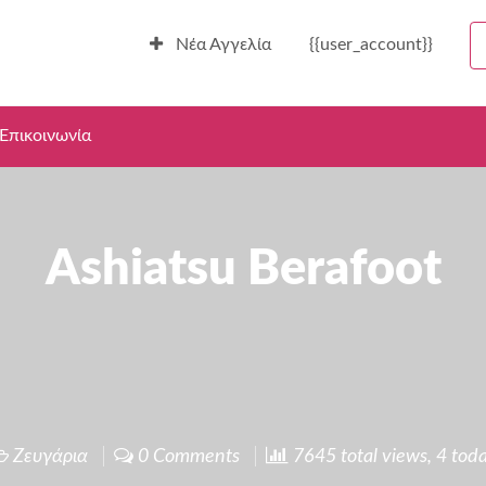
Νέα Αγγελία
{{user_account}}
Επικοινωνία
Ashiatsu Berafoot
Ζευγάρια
0 Comments
7645 total views, 4 tod