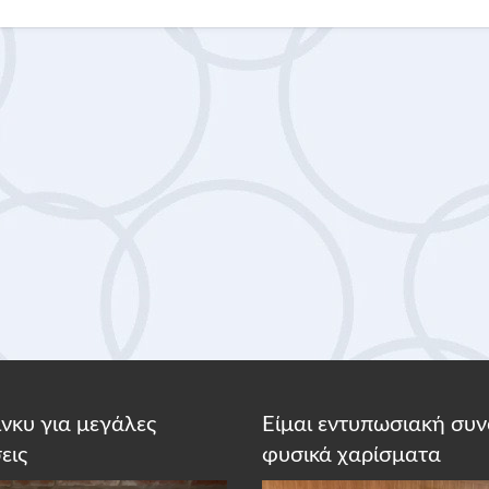
κίνκυ για μεγάλες
Είμαι εντυπωσιακή συν
εις
φυσικά χαρίσματα