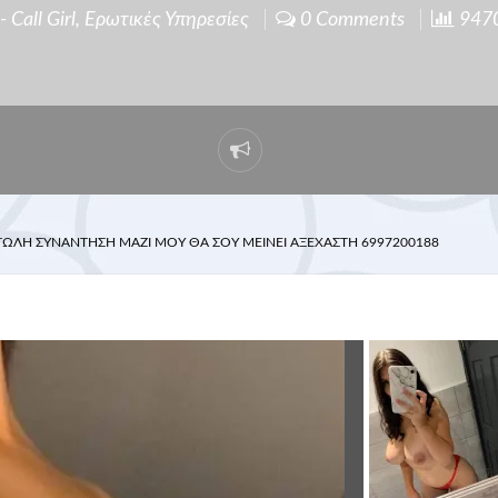
 Call Girl
,
Ερωτικές Υπηρεσίες
0 Comments
9470 
ΩΛΉ ΣΥΝΆΝΤΗΣΗ ΜΑΖΊ ΜΟΥ ΘΑ ΣΟΥ ΜΕΊΝΕΙ ΑΞΈΧΑΣΤΗ 6997200188