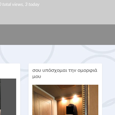
total views, 3 today
σου υπόσχομαι την ομορφιά
μου