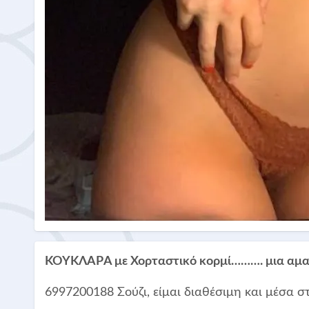
ΚΟΥΚΛΑΡA με Χορταστικό κορμί………. μια αμαρ
6997200188 Σούζι, είμαι διαθέσιμη και μέσα σ