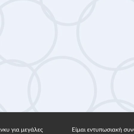
κίνκυ για μεγάλες
Είμαι εντυπωσιακή συν