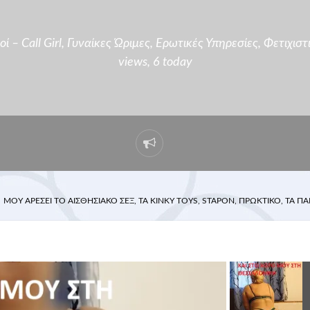
ί – Call Girl
,
Γυναίκες Ώριμες
,
Ερωτικές Υπηρεσίες
,
Φετιχιστ
views, 6 today
ΜΟΥ ΑΡΕΣΕΙ ΤΟ ΑΙΣΘΗΣΙΑΚΟ ΣΕΞ, ΤΑ KINKY TOYS, STAPON, ΠΡΩΚΤΙΚΟ, ΤΑ 