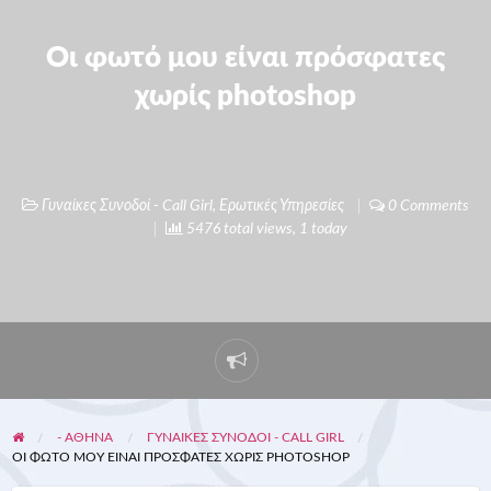
Οι φωτό μου είναι πρόσφατες
χωρίς photoshop
Γυναίκες Συνοδοί - Call Girl
,
Ερωτικές Υπηρεσίες
0 Comments
5476 total views, 1 today
- ΑΘΗΝΑ
ΓΥΝΑΊΚΕΣ ΣΥΝΟΔΟΊ - CALL GIRL
ΟΙ ΦΩΤΌ ΜΟΥ ΕΊΝΑΙ ΠΡΌΣΦΑΤΕΣ ΧΩΡΊΣ PHOTOSHOP