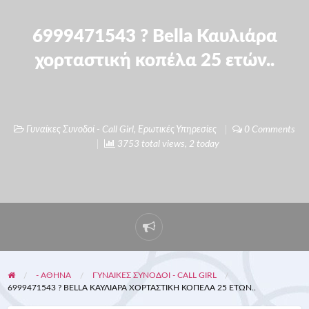
6999471543 ? Bella Καυλιάρα
χορταστική κοπέλα 25 ετών..
Γυναίκες Συνοδοί - Call Girl
,
Ερωτικές Υπηρεσίες
0 Comments
3753 total views, 2 today
- ΑΘΗΝΑ
ΓΥΝΑΊΚΕΣ ΣΥΝΟΔΟΊ - CALL GIRL
6999471543 ? BELLA ΚΑΥΛΙΆΡΑ ΧΟΡΤΑΣΤΙΚΉ ΚΟΠΈΛΑ 25 ΕΤΏΝ..