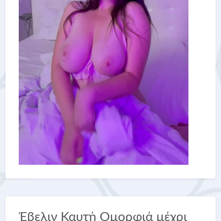
Έβελιν Καυτή Ομορφιά μέχρι