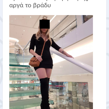
αργά το βράδυ