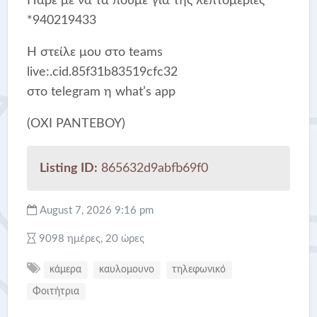
Πάρε με να τα πούμε για της λεπτομέριες
*940219433
Η στείλε μου στο teams
live:.cid.85f31b83519cfc32
στο telegram η what’s app
(ΌΧΙ ΡΑΝΤΕΒΟΎ)
Listing ID:
865632d9abfb69f0
August 7, 2026 9:16 pm
9098 ημέρες, 20 ώρες
κάμερα
καυλομουνο
τηλεφωνικό
Φοιτήτρια