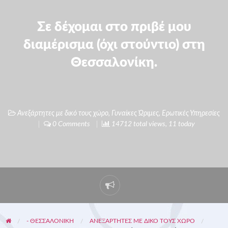
Σε δέχομαι στο πριβέ μου
διαμέρισμα (όχι στούντιο) στη
Θεσσαλονίκη.
Ανεξάρτητες με δικό τους χώρο
,
Γυναίκες Ώριμες
,
Ερωτικές Υπηρεσίες
0 Comments
14712 total views, 11 today
- ΘΕΣΣΑΛΟΝΙΚΗ
ΑΝΕΞΆΡΤΗΤΕΣ ΜΕ ΔΙΚΌ ΤΟΥΣ ΧΏΡΟ