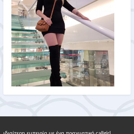
ιδιαίτερη εμπειρία με ένα πραγματικό callgirl