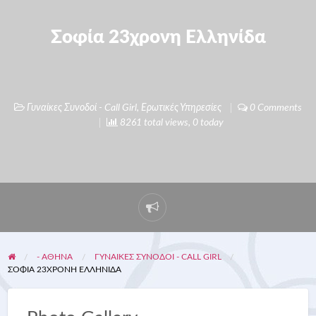
Σοφία 23χρονη Ελληνίδα
Γυναίκες Συνοδοί - Call Girl
,
Ερωτικές Υπηρεσίες
0 Comments
8261 total views, 0 today
- ΑΘΗΝΑ
ΓΥΝΑΊΚΕΣ ΣΥΝΟΔΟΊ - CALL GIRL
ΣΟΦΊΑ 23ΧΡΟΝΗ ΕΛΛΗΝΊΔΑ