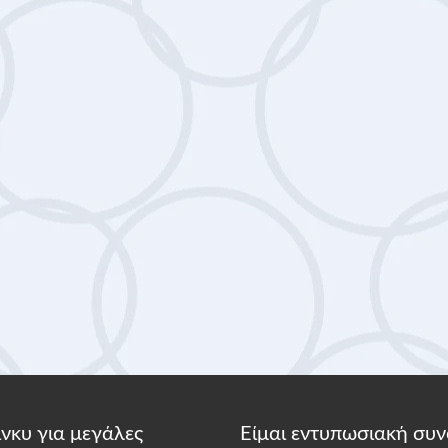
κίνκυ για μεγάλες
Είμαι εντυπωσιακή συν