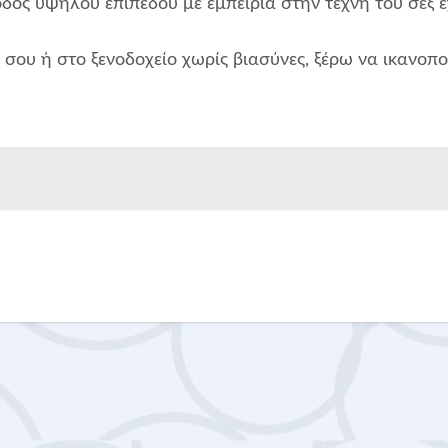
ός υψηλού επιπέδου με εμπειρία στην τέχνη του σεξ 
σου ή στο ξενοδοχείο χωρίς βιασύνες, ξέρω να ικανοπο