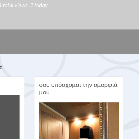
total views, 2 today
σου υπόσχομαι την ομορφιά
μου