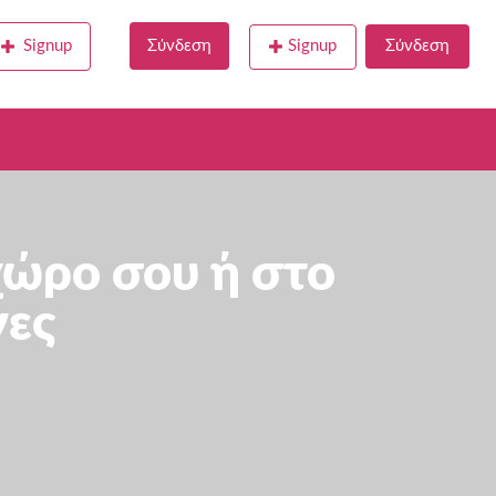
Signup
Σύνδεση
Signup
Σύνδεση
χώρο σου ή στο
νες