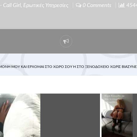
 Call Girl
,
Ερωτικές Υπηρεσίες
0 Comments
4544 
ΌΝΗ ΜΟΥ ΚΑΙ ΈΡΧΟΜΑΙ ΣΤΟ ΧΏΡΟ ΣΟΥ Ή ΣΤΟ ΞΕΝΟΔΟΧΕΊΟ ΧΩΡΊΣ ΒΙΑΣΎΝΕΣ