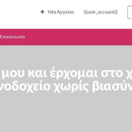
Νέα Αγγελία
{{user_account}}
Επικοινωνία
μου και έρχομαι στο 
νοδοχείο χωρίς βιασύ