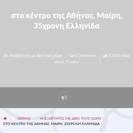
στο κέντρο της Αθήνας. Μαίρη,
35χρονη Ελληνίδα
Ανεξάρτητες με δικό τους χώρο
0 Comments
13282 total
views, 9 today
- ΑΘΗΝΑ
ΑΝΕΞΆΡΤΗΤΕΣ ΜΕ ΔΙΚΌ ΤΟΥΣ ΧΏΡΟ
ΣΤΟ ΚΈΝΤΡΟ ΤΗΣ ΑΘΉΝΑΣ. ΜΑΊΡΗ, 35ΧΡΟΝΗ ΕΛΛΗΝΊΔΑ