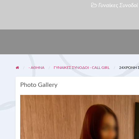
Γυναίκες Συνοδοί -
- ΑΘΗΝΑ
ΓΥΝΑΊΚΕΣ ΣΥΝΟΔΟΊ - CALL GIRL
24ΧΡΟΝΗ Σ
Photo Gallery