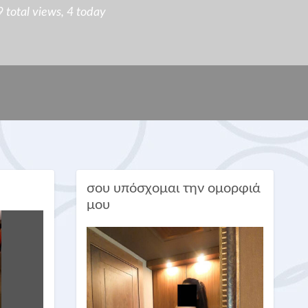
total views, 4 today
σου υπόσχομαι την ομορφιά
μου