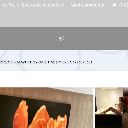
 Call Girl
,
Ερωτικές Υπηρεσίες
0 Comments
7849 
ΟΦΊΑ ΕΙΜΑΙ ΑΥΤΗ ΠΟΥ ΘΑ ΖΗΤΑΣ ΣΥΝΕΧΕΙΑ 6996373651