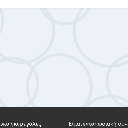
κίνκυ για μεγάλες
Είμαι εντυπωσιακή συν