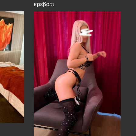
κρεβατι