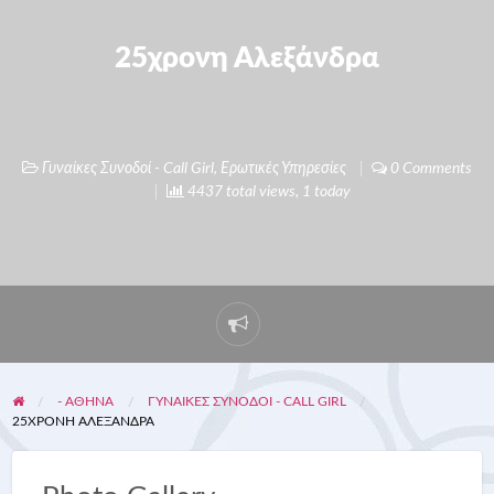
25χρονη Αλεξάνδρα
Γυναίκες Συνοδοί - Call Girl
,
Ερωτικές Υπηρεσίες
0 Comments
4437 total views, 1 today
- ΑΘΗΝΑ
ΓΥΝΑΊΚΕΣ ΣΥΝΟΔΟΊ - CALL GIRL
25ΧΡΟΝΗ ΑΛΕΞΆΝΔΡΑ