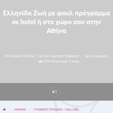
Ελληνίδα Ζωή με φουλ πρόγραμμα
σε hotel ή στο χώρο σου στην
Αθήνα
Γυναίκες Συνοδοί - Call Girl
,
Ερωτικές Υπηρεσίες
0 Comments
6769 total views, 1 today
- ΑΘΗΝΑ
ΓΥΝΑΊΚΕΣ ΣΥΝΟΔΟΊ - CALL GIRL