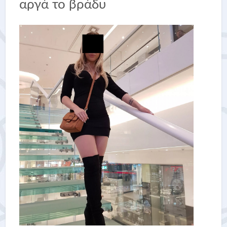
αργά το βράδυ