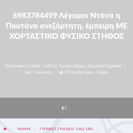
6983784499 Λέγομαι Ντάνα η
Πουτάνα ανεξάρτητη, έμπειρη ME
ΧΟΡΤΑΣΤΙΚΟ ΦΥΣΙΚΟ ΣΤΗΘΟΣ
Γυναίκες Συνοδοί - Call Girl
,
Γυναίκες Ώριμες
,
Ερωτικές Υπηρεσίες
0 Comments
9774 total views, 2 today
- ΑΘΗΝΑ
ΓΥΝΑΊΚΕΣ ΣΥΝΟΔΟΊ - CALL GIRL