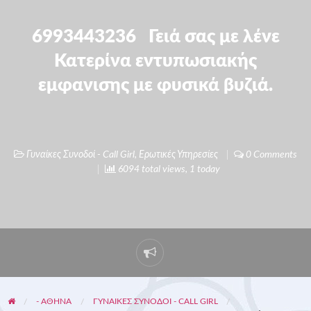
6993443236 Γειά σας με λένε
Κατερίνα εντυπωσιακής
εμφανισης με φυσικά βυζιά.
Γυναίκες Συνοδοί - Call Girl
,
Ερωτικές Υπηρεσίες
0 Comments
6094 total views, 1 today
- ΑΘΗΝΑ
ΓΥΝΑΊΚΕΣ ΣΥΝΟΔΟΊ - CALL GIRL