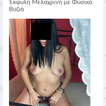
Έκφυλη Μελαχρινή με Φυσικά
Βυζιά