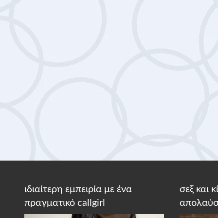
ιδιαίτερη εμπειρία με ένα
σεξ και 
πραγματικό callgirl
απολαύσ