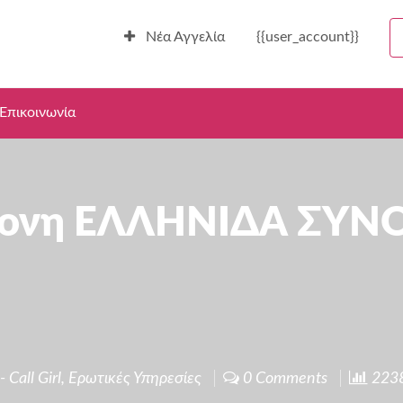
Νέα Αγγελία
{{user_account}}
Επικοινωνία
ρονη ΕΛΛΗΝΙΔΑ ΣΥΝ
 Call Girl
,
Ερωτικές Υπηρεσίες
0 Comments
2238 