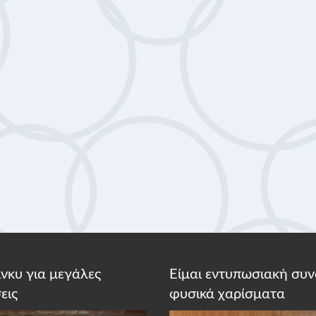
κίνκυ για μεγάλες
Είμαι εντυπωσιακή συν
εις
φυσικά χαρίσματα