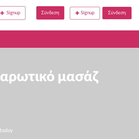
Signup
Σύνδεση
Signup
Σύνδεση
λαρωτικό μασάζ
 today