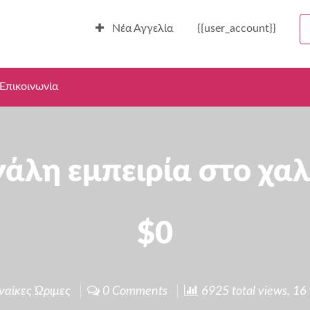
Νέα Αγγελία
{{user_account}}
Επικοινωνία
γάλη εμπειρία στο χα
$0
ναίκες Ώριμες
0 Comments
6925 total views, 16