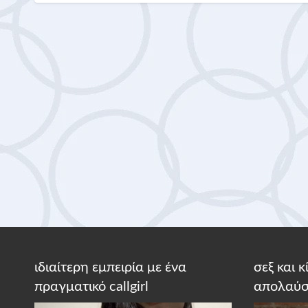
ιδιαίτερη εμπειρία με ένα
σεξ και 
πραγματικό callgirl
απολαύσ