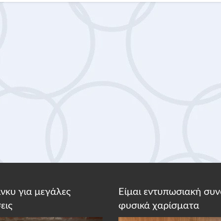
κίνκυ για μεγάλες
Είμαι εντυπωσιακή συν
εις
φυσικά χαρίσματα